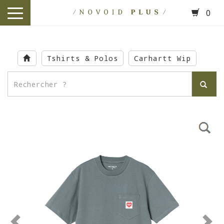
0
toggle
navigation
Skip
to
Tshirts & Polos
Carhartt Wip
main
content