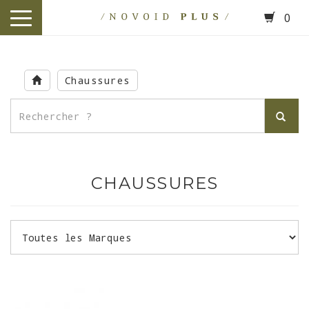
0
toggle
navigation
Skip
to
Chaussures
main
content
CHAUSSURES