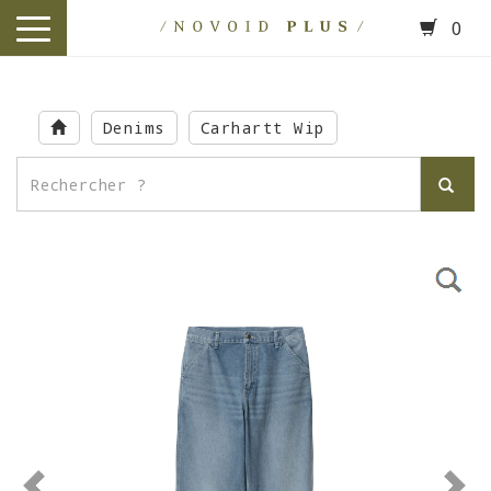
0
toggle
navigation
Skip
to
Denims
Carhartt Wip
main
content