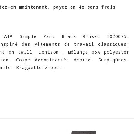
tez-en maintenant, payez en 4x sans frais
Simple Pant Black Rinsed I020075.
 WIP
inspiré des vêtements de travail classiques.
nné en twill "Denison". Mélange 65% polyester
ton. Coupe décontractée droite. Surpiqûres.
male. Braguette zippée.