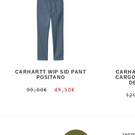
CARHARTT WIP SID PANT
CARHA
POSITANO
CARGO
D
99,00€
49,50€
12
INFO