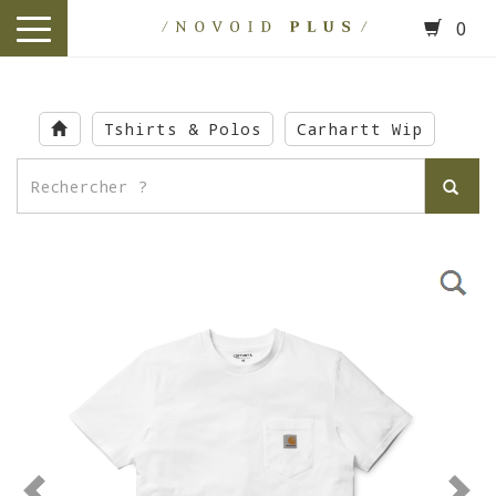
0
toggle
navigation
Skip
to
Tshirts & Polos
Carhartt Wip
main
content