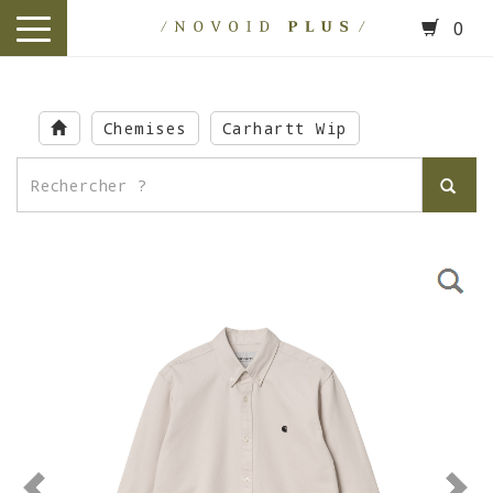
0
toggle
navigation
Skip
to
Chemises
Carhartt Wip
main
content