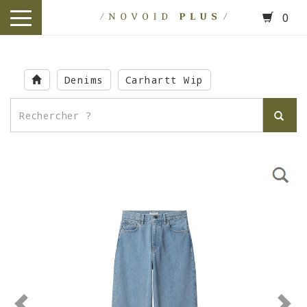
0
toggle
navigation
Skip
to
Denims
Carhartt Wip
main
content