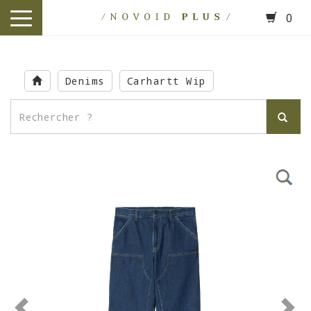
0
toggle
navigation
Skip
to
Denims
Carhartt Wip
main
content