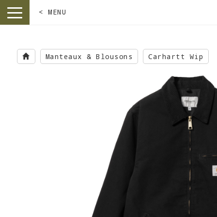
< MENU
toggle
navigation
Skip
to
Manteaux & Blousons
Carhartt Wip
main
content