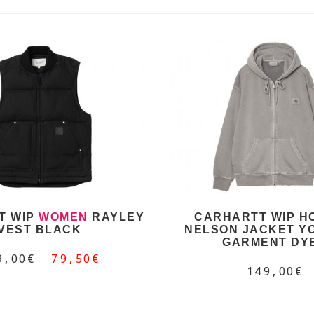
T WIP
WOMEN
RAYLEY
CARHARTT WIP H
VEST BLACK
NELSON JACKET Y
GARMENT DY
9,00€
79,50€
149,00€