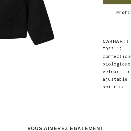
Profi
CARHARTT
I033112.
confectio
biologiqu
velours 
ajustabl
poitrine.
VOUS AIMEREZ EGALEMENT