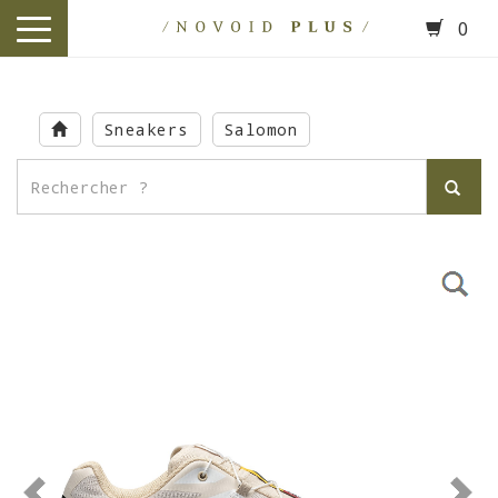
0
toggle
navigation
Skip
to
Sneakers
Salomon
main
content