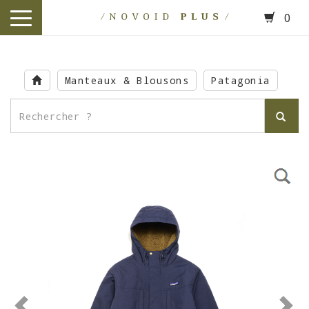
0
toggle
navigation
Skip
to
Manteaux & Blousons
Patagonia
main
content