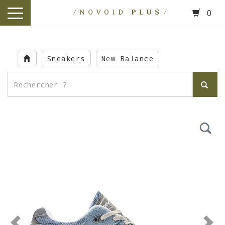
0
toggle
navigation
Skip
to
Sneakers
New Balance
main
content