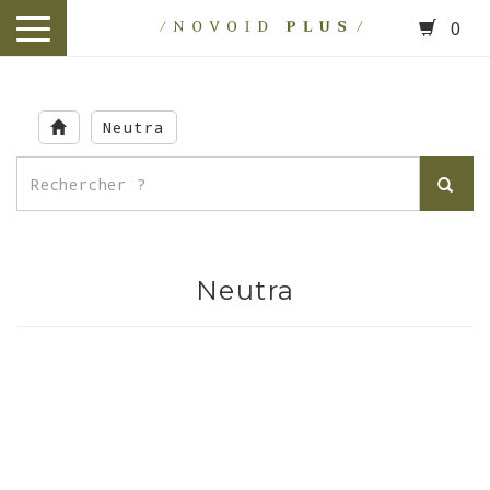
0
toggle
navigation
Skip
to
Neutra
main
content
Neutra
.