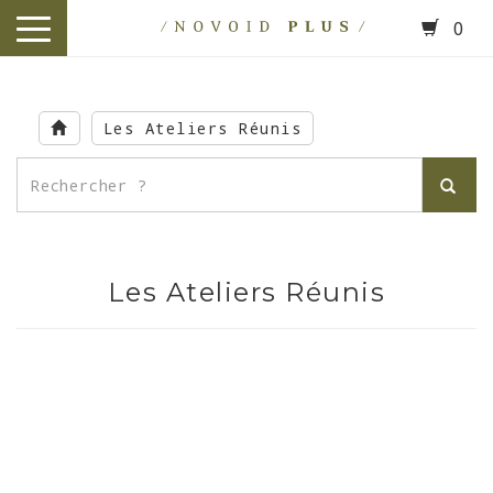
0
toggle
navigation
Skip
to
Les Ateliers Réunis
main
content
Les Ateliers Réunis
.