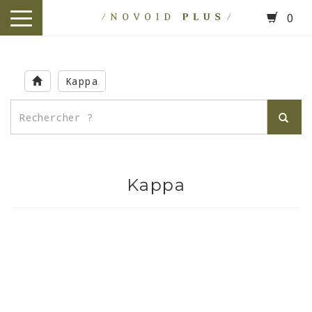
0
toggle
navigation
Skip
to
Kappa
main
content
Kappa
.