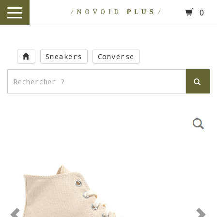
0
toggle
navigation
Skip
to
Sneakers
Converse
main
content