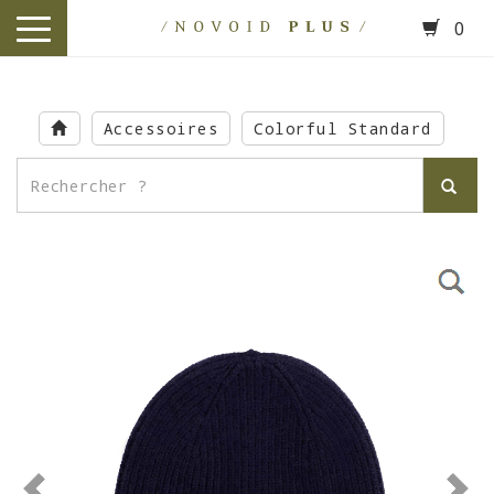
0
toggle
navigation
Skip
to
Accessoires
Colorful Standard
main
content