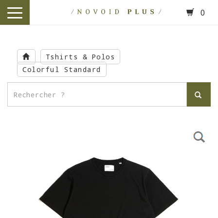
0
toggle
navigation
Skip
to
Tshirts & Polos
main
Colorful Standard
content