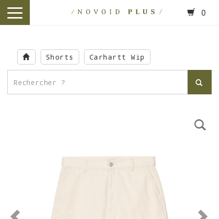
0
toggle
navigation
Skip
to
Shorts
Carhartt Wip
main
content