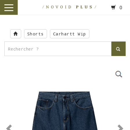
0
toggle
navigation
Skip
to
Shorts
Carhartt Wip
main
content