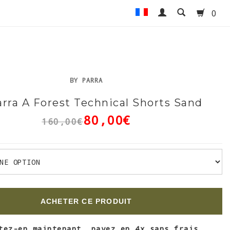
0
BY PARRA
rra A Forest Technical Shorts Sand
80,00€
160,00€
ACHETER CE PRODUIT
tez-en maintenant, payez en 4x sans frais