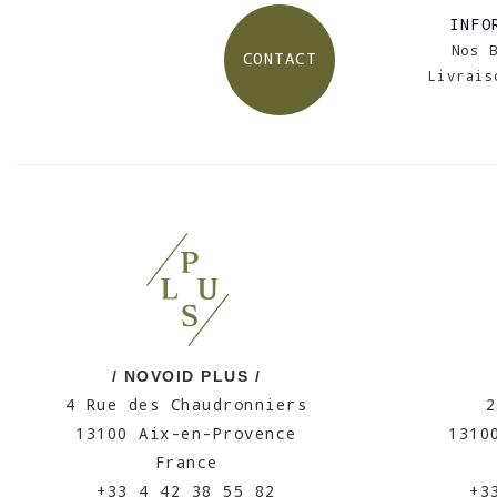
INFO
Nos 
CONTACT
Livrais
/ NOVOID PLUS /
4 Rue des Chaudronniers
2
13100 Aix-en-Provence
1310
France
+33 4 42 38 55 82
+3