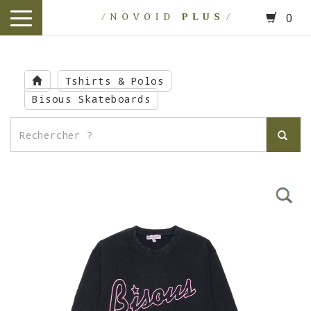
0
toggle
navigation
Skip
to
Tshirts & Polos
main
Bisous Skateboards
content