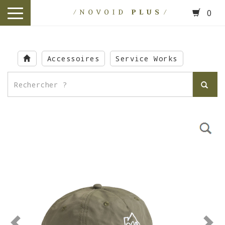
0
toggle
navigation
Skip
to
Accessoires
Service Works
main
content