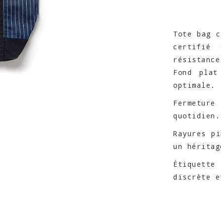
Tote bag c
certifié
résistance
Fond plat
optimale.
Fermetur
quotidien.
Rayures pi
un héritag
Étiquett
discrète e