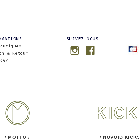
RMATIONS
SUIVEZ NOUS
Boutiques
on & Retour
CGV
/ MOTTO /
/ NOVOID KICKS