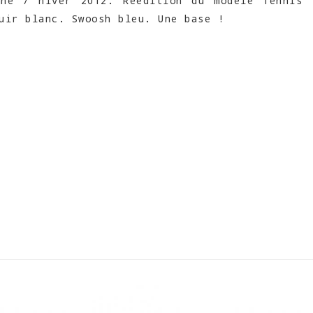
mne / hiver 2012. Réédition du modèle Tennis
uir blanc. Swoosh bleu. Une base !