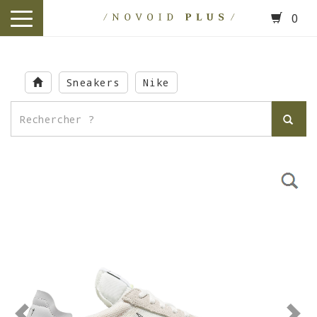
0
toggle
navigation
Skip
to
Sneakers
Nike
main
content