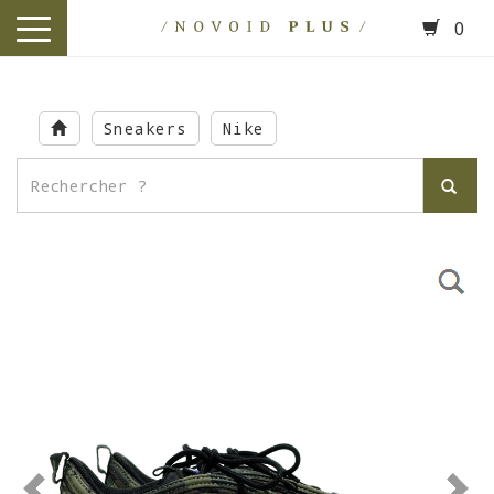
0
toggle
navigation
Skip
to
Sneakers
Nike
main
content