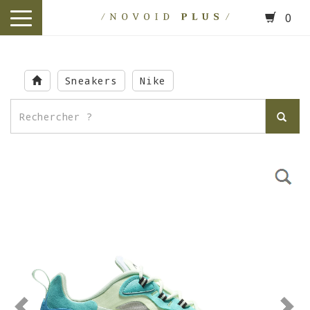
0
toggle
navigation
Skip
to
Sneakers
Nike
main
content