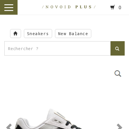
0
toggle
navigation
Skip
to
Sneakers
New Balance
main
content