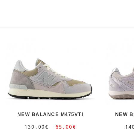
NEW BALANCE M475VTI
NEW B
130,00€
65,00€
14