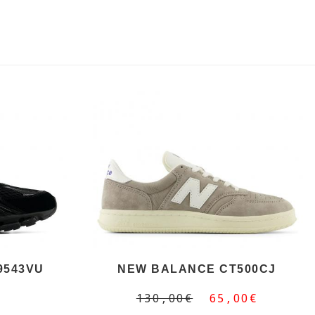
9543VU
NEW BALANCE CT500CJ
130,00€
65,00€