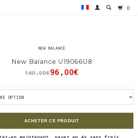
0
NEW BALANCE
New Balance U19066U8
96,00€
160,00€
ACHETER CE PRODUIT
tez-en maintenant, payez en 4x sans frais