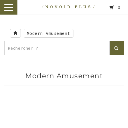
0
toggle
navigation
Skip
to
Modern Amusement
main
content
Modern Amusement
.