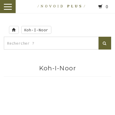
0
toggle
navigation
Skip
to
Koh-I-Noor
main
content
Koh-I-Noor
.