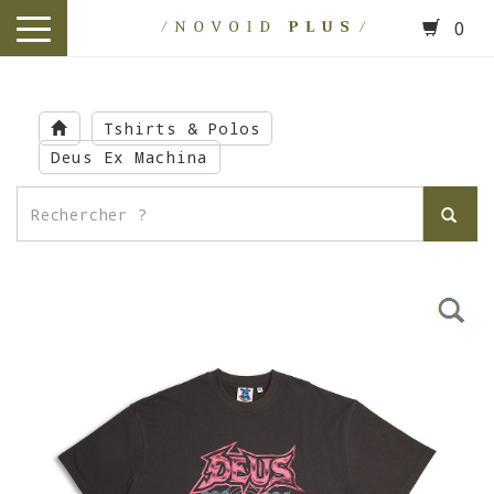
0
toggle
navigation
Skip
to
Tshirts & Polos
main
Deus Ex Machina
content