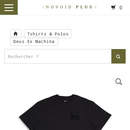
0
toggle
navigation
Skip
to
Tshirts & Polos
main
Deus Ex Machina
content