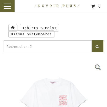
0
toggle
navigation
Skip
to
Tshirts & Polos
main
Bisous Skateboards
content