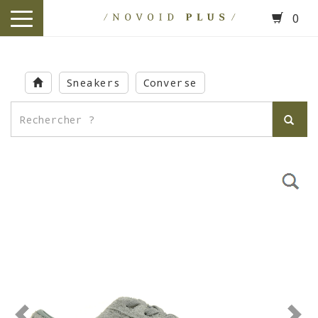
0
toggle
navigation
Skip
to
Sneakers
Converse
main
content