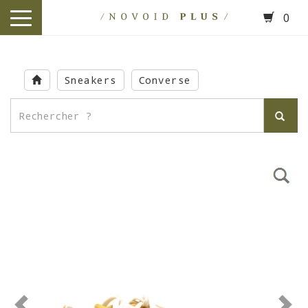
0
toggle
navigation
Skip
to
Sneakers
Converse
main
content