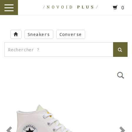
0
toggle
navigation
Skip
to
Sneakers
Converse
main
content