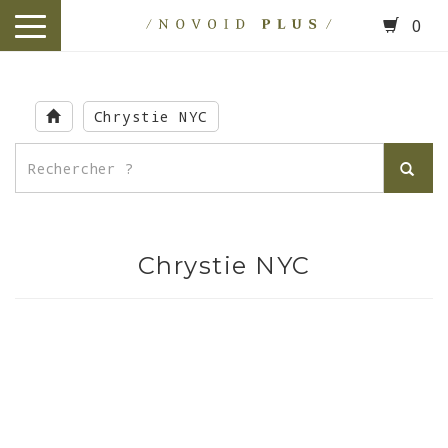
0
toggle
navigation
Skip
to
Chrystie NYC
main
content
Chrystie NYC
.