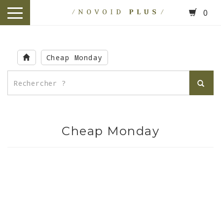
0
toggle
navigation
Skip
to
Cheap Monday
main
content
Cheap Monday
.