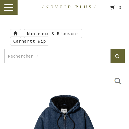
0
toggle
navigation
Skip
to
Manteaux & Blousons
main
Carhartt Wip
content