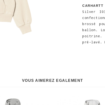
CARHARTT
Silver I0
confectio
brossé po
ballon. L
poitrine.
pré-lavé. 
VOUS AIMEREZ EGALEMENT