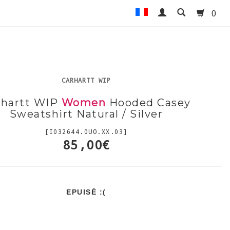
0
CARHARTT WIP
rhartt WIP
Women
Hooded Casey
Sweatshirt Natural / Silver
[I032644.0UO.XX.03]
85,00€
EPUISÉ :(