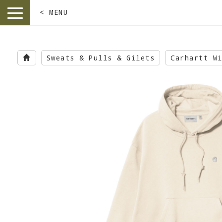
< MENU
toggle
navigation
Skip
to
Sweats & Pulls & Gilets
Carhartt W
main
content