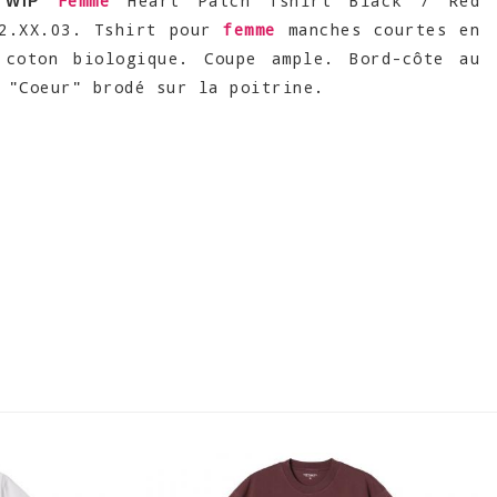
Femme
Heart Patch Tshirt Black / Red
 WIP
V2.XX.03. Tshirt pour
femme
manches courtes en
 coton biologique. Coupe ample. Bord-côte au
 "Coeur" brodé sur la poitrine.