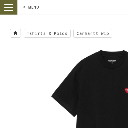
< MENU
toggle
navigation
Skip
to
Tshirts & Polos
Carhartt Wip
main
content