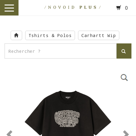
0
toggle
navigation
Skip
to
Tshirts & Polos
Carhartt Wip
main
content