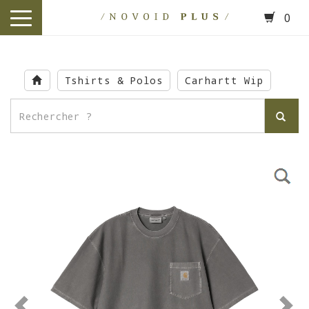
0
toggle
navigation
Skip
to
Tshirts & Polos
Carhartt Wip
main
content