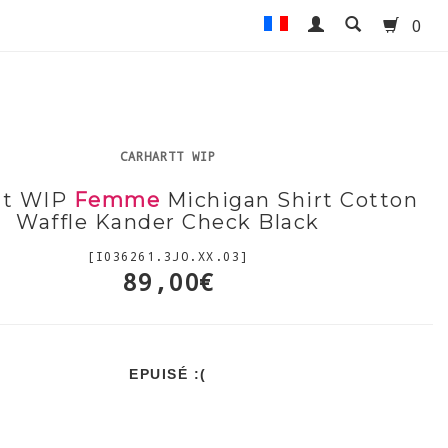
0
CARHARTT WIP
tt WIP
Femme
Michigan Shirt Cotton
Waffle Kander Check Black
[I036261.3JO.XX.03]
89,00€
EPUISÉ :(