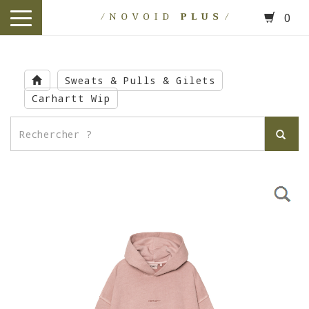
0
toggle
navigation
Skip
to
Sweats & Pulls & Gilets
main
Carhartt Wip
content