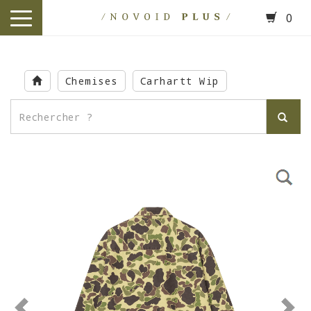
0
toggle
navigation
Skip
to
Chemises
Carhartt Wip
main
content