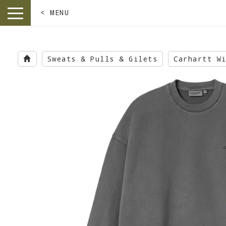
< MENU
toggle
navigation
Skip
to
Sweats & Pulls & Gilets
Carhartt W
main
content