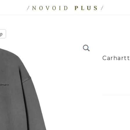
ip
Carhart