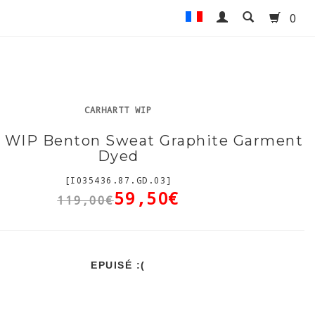
0
CARHARTT WIP
t WIP Benton Sweat Graphite Garment
Dyed
[I035436.87.GD.03]
59,50€
119,00€
EPUISÉ :(