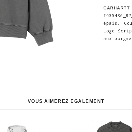
CARHARTT
I035436_8
épais. Co
Logo Scri
aux poigne
VOUS AIMEREZ EGALEMENT