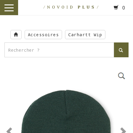
0
toggle
navigation
Skip
to
Accessoires
Carhartt Wip
main
content